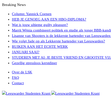
Breaking News
Column: Yannick Coenen
HEB JE GENOEG AAN EEN HBO-DIPLOMA?
Wat is jouw ultieme guilty pleasure?
Marrit Wijnia combineert politiek en studie als jonge BBB‑kand
Lisanne van Shooters is de lekkerste bartender van Leeuwarden
Wie volgt Jade op als Lekkerste bartender van Leeuwarden?
RUIKEN AAN HET ECHTE WERK
JANUARI SAAI?
STUDEREN MET AI: JE BESTE VRIEND EN GROOTSTE VI
Gezellig stressloos kerstdiner
Over de LSK
FAQ
Contact
Menu