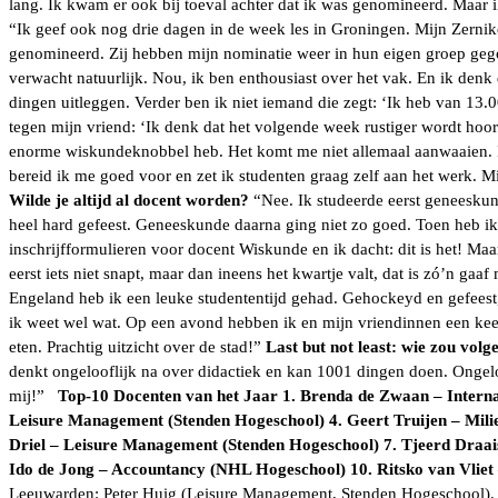
lang. Ik kwam er ook bij toeval achter dat ik was genomineerd. Maar 
“Ik geef ook nog drie dagen in de week les in Groningen. Mijn Zerni
genomineerd. Zij hebben mijn nominatie weer in hun eigen groep gegoo
verwacht natuurlijk. Nou, ik ben enthousiast over het vak. En ik denk 
dingen uitleggen. Verder ben ik niet iemand die zegt: ‘Ik heb van 13.00
tegen mijn vriend: ‘Ik denk dat het volgende week rustiger wordt hoor
enorme wiskundeknobbel heb. Het komt me niet allemaal aanwaaien. I
bereid ik me goed voor en zet ik studenten graag zelf aan het werk. Mi
Wilde je altijd al docent worden?
“Nee. Ik studeerde eerst geneeskund
heel hard gefeest. Geneeskunde daarna ging niet zo goed. Toen heb i
inschrijfformulieren voor docent Wiskunde en ik dacht: dit is het! Maa
eerst iets niet snapt, maar dan ineens het kwartje valt, dat is zó’n ga
Engeland heb ik een leuke studententijd gehad. Gehockeyd en gefeest, 
ik weet wel wat. Op een avond hebben ik en mijn vriendinnen een kee
eten. Prachtig uitzicht over de stad!”
Last but not least: wie zou volg
denkt ongelooflijk na over didactiek en kan 1001 dingen doen. Ongelo
mij!”
Top-10 Docenten van het Jaar
1. Brenda de Zwaan – Intern
Leisure Management (Stenden Hogeschool)
4. Geert Truijen – Mil
Driel – Leisure Management (Stenden Hogeschool)
7. Tjeerd Draa
Ido de Jong – Accountancy (NHL Hogeschool)
10. Ritsko van Vli
Leeuwarden: Peter Huig (Leisure Management, Stenden Hogeschool). Pe