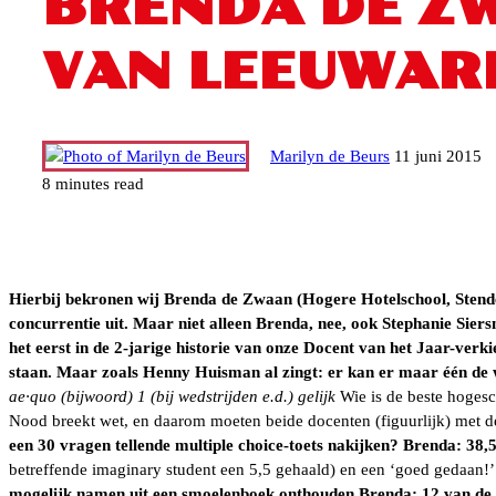
BRENDA DE ZW
VAN LEEUWAR
Marilyn de Beurs
11 juni 2015
8 minutes read
Facebook
Twitter
LinkedIn
Tumblr
Pinterest
Reddit
WhatsApp
Hierbij bekronen wij Brenda de Zwaan (Hogere Hotelschool, Stend
concurrentie uit. Maar niet alleen Brenda, nee, ook Stephanie Sier
het eerst in de 2-jarige historie van onze Docent van het Jaar-verk
staan. Maar zoals Henny Huisman al zingt: er kan er maar één de 
ae·quo (bijwoord) 1 (bij wedstrijden e.d.) gelijk
Wie is de beste hogesc
Nood breekt wet, en daarom moeten beide docenten (figuurlijk) met de 
een 30 vragen tellende multiple choice-toets nakijken?
Brenda: 38,5
betreffende imaginary student een 5,5 gehaald) en een ‘goed gedaan!
mogelijk namen uit een smoelenboek onthouden
Brenda: 12 van de 