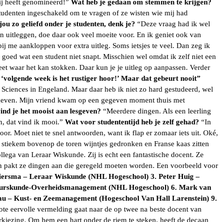
mij heeft genomineerd!”
Wat heb je gedaan om stemmen te krijgen?
tudenten ingeschakeld om te vragen of ze wisten wie mij had
ou zo geliefd onder je studenten, denk je?
“Deze vraag had ik wel
in uitleggen, doe daar ook veel moeite voor. En ik geniet ook van
bij me aankloppen voor extra uitleg. Soms ietsjes te veel. Dan zeg ik
 goed wat een student niet snapt. Misschien wel omdat ik zelf niet een
 waar het kan stokken. Daar kun je je uitleg op aanpassen. Verder
 ‘volgende week is het rustiger hoor!’ Maar dat gebeurt nooit”
 Sciences in Engeland. Maar daar heb ik niet zo hard gestudeerd, wel
de geven. Mijn vriend kwam op een gegeven moment thuis met
ind je het mooist aan lesgeven?
“Meerdere dingen. Als een leerling
en, dat vind ik mooi.”
Wat voor studententijd heb je zelf gehad?
“In
r. Moet niet te snel antwoorden, want ik flap er zomaar iets uit. Oké,
 stiekem bovenop de toren wijntjes gedronken en Franse kaas zitten
lega van Leraar Wiskunde. Zij is echt een fantastische docent. Ze
 en pakt ze dingen aan die geregeld moeten worden. Een voorbeeld voor
Siersma – Leraar Wiskunde (NHL Hogeschool)
3. Peter Huig –
tuurskunde-Overheidsmanagement (NHL Hogeschool)
6. Mark van
eau – Kust- en Zeemanagement (Hogeschool Van Hall Larenstein)
9.
ote eervolle vermelding gaat naar de op twee na beste docent van
kiezing. Om hem een hart onder de riem te steken, heeft de decaan