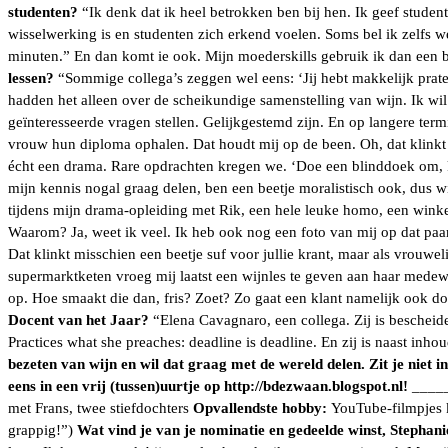
studenten?
“Ik denk dat ik heel betrokken ben bij hen. Ik geef stude
wisselwerking is en studenten zich erkend voelen. Soms bel ik zelfs we
minuten.” En dan komt ie ook. Mijn moederskills gebruik ik dan een b
lessen?
“Sommige collega’s zeggen wel eens: ‘Jij hebt makkelijk praten
hadden het alleen over de scheikundige samenstelling van wijn. Ik wil
geïnteresseerde vragen stellen. Gelijkgestemd zijn. En op langere term
vrouw hun diploma ophalen. Dat houdt mij op de been. Oh, dat klinkt
écht een drama. Rare opdrachten kregen we. ‘Doe een blinddoek om, kl
mijn kennis nogal graag delen, ben een beetje moralistisch ook, dus w
tijdens mijn drama-opleiding met Rik, een hele leuke homo, een win
Waarom? Ja, weet ik veel. Ik heb ook nog een foto van mij op dat paa
Dat klinkt misschien een beetje suf voor jullie krant, maar als vrouweli
supermarktketen vroeg mij laatst een wijnles te geven aan haar medewe
op. Hoe smaakt die dan, fris? Zoet? Zo gaat een klant namelijk ook d
Docent van het Jaar?
“Elena Cavagnaro, een collega. Zij is bescheiden
Practices what she preaches: deadline is deadline. En zij is naast in
bezeten van wijn en wil dat graag met de wereld delen. Zit je niet 
eens in een vrij (tussen)uurtje op http://bdezwaan.blogspot.nl!
____
met Frans, twee stiefdochters
Opvallendste hobby:
YouTube-filmpjes k
grappig!”)
Wat vind je van je nominatie en gedeelde winst, Stephan