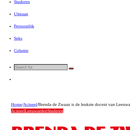
Studeren
Uitgaan
Persoonlijk
Seks
Column
Search
for
Random
Article
Home
/
Actueel
/
Brenda de Zwaan is de leukste docent van Leeuw
Actueel
Leeuwarden
Studeren