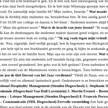
ik vind het echt helemaal te gek. En ik ben ook heel nieuwsgierig wie 
ke-klas daar heeft meegeholpen. En ik heb mijn Whatsapp-groepje met s
id. En natuurlijk mijn familie hè? Mijn ouders, broertje.”
Wat maakt j
dat ik dichtbij mijn studenten sta, benaderbaar ben. Ik ben aardig goed 
 tot 16.00 uur college en daarna is het klaar’. Studenten kunnen altijd 
!’ Maar dat gebeurt nooit.”
Wat is de kracht van jouw lessen?
“Ik snap
k kan de denkstappen die studenten maken daarom goed volgen, en weet
jn lessen moeten leuk en nuttig zijn.”
“Ik zeg vaak tegen mijn vriend:
e. Nou, eigenlijk, heel eerlijk gezegd, ben ik begonnen met Biological
k een hele tijd in een boekhandel gewerkt en ging ik bijles in wiskun
r het zit wel in de familie hoor. Mijn opa en oom zijn ook docent.
Wat v
af moment! En zien dat studenten zelf fanatiek bezig zijn, gegrepen word
niet zoveel gestudeerd. Iets geks wat ik heb gedaan? Even nadenken hoo
r de sleutel van de Martinitoren weten te bemachtigen. Toen hebben we
ens jou de titel Docent van het Jaar verdienen?
“Dédé de Haan, een col
oflijk veel en allemaal fantastisch goed. Ondertussen is ze betrokken
ational Hospitality Management (Stenden Hogeschool)
2. Stephanie 
ieukunde (Hogeschool Van Hall Larenstein)
5. Martin Frensel – Bes
isma – Leisure Management (Stenden Hogeschool)
8. Francois Perr
et – Communicatie (NHL Hogeschool)
Eervolle vermelding
Een hele gr
ter was heel ernstig ziek in de periode van de Docent van het Jaar-ver