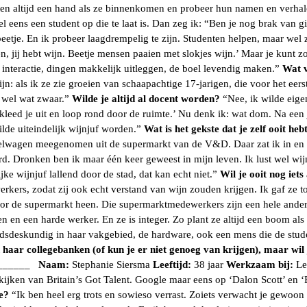
nten altijd een hand als ze binnenkomen en probeer hun namen en verhale
l eens een student op die te laat is. Dan zeg ik: “Ben je nog brak van 
eetje. En ik probeer laagdrempelig te zijn. Studenten helpen, maar wel
, jij hebt wijn. Beetje mensen paaien met slokjes wijn.’ Maar je kunt zo
 interactie, dingen makkelijk uitleggen, de boel levendig maken.”
Wat v
ijn: als ik ze zie groeien van schaapachtige 17-jarigen, die voor het ee
 wel wat zwaar.”
Wilde je altijd al docent worden?
“Nee, ik wilde eige
eed je uit en loop rond door de ruimte.’ Nu denk ik: wat dom. Na een j
ilde uiteindelijk wijnjuf worden.”
Wat is het gekste dat je zelf ooit he
kelwagen meegenomen uit de supermarkt van de V&D. Daar zat ik in en R
rd. Dronken ben ik maar één keer geweest in mijn leven. Ik lust wel wi
jke wijnjuf lallend door de stad, dat kan echt niet.”
Wil je ooit nog iet
rkers, zodat zij ook echt verstand van wijn zouden krijgen. Ik gaf ze 
oor de supermarkt heen. Die supermarktmedewerkers zijn een hele ander
 en een harde werker. En ze is integer. Zo plant ze altijd een boom als ze
houdsdeskundig in haar vakgebied, de hardware, ook een mens die de stu
in haar collegebanken (of kun je er niet genoeg van krijgen), maar wi
______
Naam:
Stephanie Siersma
Leeftijd:
38 jaar
Werkzaam bij:
Le
ijken van Britain’s Got Talent. Google maar eens op ‘Dalon Scott’ en ‘
ie?
“Ik ben heel erg trots en sowieso verrast. Zoiets verwacht je gewo