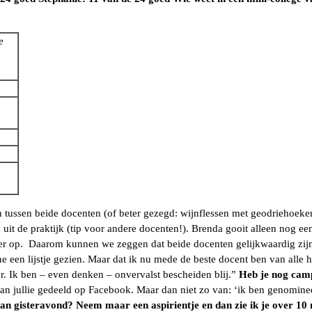
e
en tussen beide docenten (of beter gezegd: wijnflessen met geodriehoeke
uit de praktijk (tip voor andere docenten!). Brenda gooit alleen nog e
 meer op. Daarom kunnen we zeggen dat beide docenten gelijkwaardig zijn
e een lijstje gezien. Maar dat ik nu mede de beste docent ben van alle 
r. Ik ben – even denken – onvervalst bescheiden blij.”
Heb je nog cam
 van jullie gedeeld op Facebook. Maar dan niet zo van: ‘ik ben genomin
van gisteravond? Neem maar een aspirientje en dan zie ik je over 10