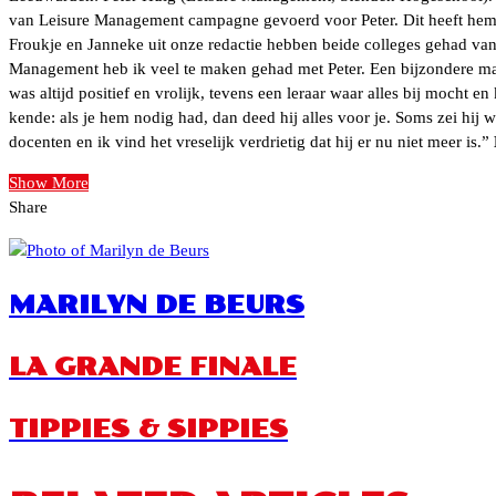
van Leisure Management campagne gevoerd voor Peter. Dit heeft hem e
Froukje en Janneke uit onze redactie hebben beide colleges gehad van
Management heb ik veel te maken gehad met Peter. Een bijzondere man,
was altijd positief en vrolijk, tevens een leraar waar alles bij mocht 
kende: als je hem nodig had, dan deed hij alles voor je. Soms zei hij we
docenten en ik vind het vreselijk verdrietig dat hij er nu niet meer is.”
Show More
Share
Facebook
Twitter
LinkedIn
Tumblr
Pinterest
Reddit
Pocket
WhatsApp
Share
Print
via
Email
MARILYN DE BEURS
LA GRANDE FINALE
TIPPIES & SIPPIES