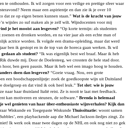
n te onthouden. Ik wil zorgen voor een veilige en prettige sfeer waar
gisteravond? Neem maar een aspirientje en dan zie ik je over 10
 zo dat ze op eigen benen kunnen staan.”
Wat is de kracht van jouw
’n wijnles zo suf maken als je zelf wilt. Wijndocenten voor mij
ind je het mooist aan lesgeven?
“Op korte termijn: als studenten
rst zoenen en dronken worden, en na vier jaar als een echte man of
nlijk actrice worden. Ik volgde een drama-opleiding, maar dat werd
aar ben ik gestopt en in de top van de horeca gaan werken. Ik wil
bt gedaan als student?
“Ik was eigenlijk best wel braaf. Maar ik heb
ik duwde mij. Door de Doelesteeg, we crossten de hele stad door.
jn hoor, ben geen pausin. Maar ik heb wel een imago hoog te houden.
s anders doen dan lesgeven?
“Goeie vraag. Nou, een grote
toen een boodschappenlijstje: zoek de goedkoopste wijn uit Duitsland
e doelgroep en dat vind ik ook heel leuk.”
Tot slot: wie is jouw
 naar haar thuisland Italië reist. Ze is nooit te laat met feedback.
dent kan motiveren en steunen, de software.”
Brenda is helemaal
l je wel genieten van haar über-enthousiaste wijnverhalen? Kijk dan
raar Wiskunde en Toegepaste Wiskunde
Thuissituatie:
woont samen
Bubbles’, een playbackende aap die Michael Jackson-liedjes zingt. Zo
on niet! Ik werk ook maar twee dagen op de NHL en ook nog niet zo gek