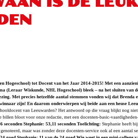
AAN IS DE LEU
DEN
en Hogeschool) tot Docent van het Jaar 2014-2015! Met een aanzien
sma (Leraar Wiskunde, NHL Hogeschool) bleek – na het sluiten van de
iezing. Met precies hetzelfde aantal stemmen vonden wij dat Brenda en
winnaar zijn! En daarom onderwierpen wij beide aan een heuse Leeu
hooldocent van Leeuwarden? Het antwoord op die vraag blijkt nog niet
billen bloot voor onze redactie, met een docenten-basic-vaardigheden-te
6 seconden Stephanie: 53,11 seconden
Toelichting:
Stephanie heeft bij
’ genoteerd, maar was zonder deze docenten-service ook al een aantal
24 goed Stephanie: 11 van de 24 goed
Wie weet in een mini-college 