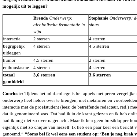
mogelijk uit te leggen?
Brenda
Onderwerp:
Stephanie
Onderwerp: d
alcoholische fermentatie in
sinus
wijn
interactie
2 sterren
4 sterren
begrijpelijk
4 sterren
4,5 sterren
uitleggen
humor
4,5 sterren
2 sterren
enthousiasme
4 sterren
4 sterren
totaal
3,6 sterren
3,6 sterren
gemiddeld
Conclusie:
Tijdens het mini-college is het appels met peren vergelijk
onderwerp heel helder over te brengen, met metaforen en voorbeelden 
interactie met de proefstudent (lees: de betreffende redacteur, red.)
dat ik genomineerd was. Dat had ik in de krant gelezen en ik heb onlin
had ik nog niet zo over nagedacht. Maar ik ben geen borstklopper hoo
eigenlijk niet zo chique van mezelf. Ik heb een paar keer een bericht
genoemd.”
“Soms bel ik wel eens een student op: ‘Ben je nog brak 