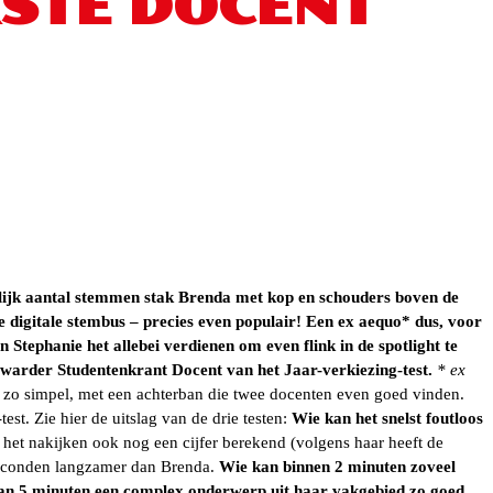
KSTE DOCENT
lijk aantal stemmen stak Brenda met kop en schouders boven de
 digitale stembus – precies even populair! Een ex aequo* dus, voor
 Stephanie het allebei verdienen om even flink in de spotlight te
warder Studentenkrant Docent van het Jaar-verkiezing-test.
* ex
 zo simpel, met een achterban die twee docenten even goed vinden.
st. Zie hier de uitslag van de drie testen:
Wie kan het snelst foutloos
 het nakijken ook nog een cijfer berekend (volgens haar heeft de
 seconden langzamer dan Brenda.
Wie kan binnen 2 minuten zoveel
van 5 minuten een complex onderwerp uit haar vakgebied zo goed