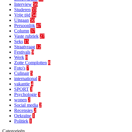
Interview
56
Studeren
55
Vrije tijd
54
Uitgaan
50
Persoonlijk
47
Column
37
Vaste rubriek
27
Seks
15
Straatvraag
12
Festivals
9
Werk
8
Zotte Complotten
8
Foto's
7
Culinair
5
international
5
vakantie
4
SPORT
3
Psychologie
3
wonen
2
Social media
2
Recensies
2
Oekraïne
1
Politiek
1
Categorieën