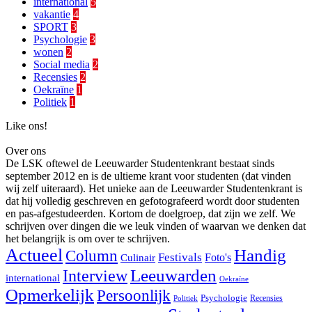
international
5
vakantie
4
SPORT
3
Psychologie
3
wonen
2
Social media
2
Recensies
2
Oekraïne
1
Politiek
1
Like ons!
Over ons
De LSK oftewel de Leeuwarder Studentenkrant bestaat sinds
september 2012 en is de ultieme krant voor studenten (dat vinden
wij zelf uiteraard). Het unieke aan de Leeuwarder Studentenkrant is
dat hij volledig geschreven en gefotografeerd wordt door studenten
en pas-afgestudeerden. Kortom de doelgroep, dat zijn we zelf. We
schrijven over dingen die we leuk vinden of waarvan we denken dat
het belangrijk is om over te schrijven.
Actueel
Handig
Column
Festivals
Foto's
Culinair
Interview
Leeuwarden
international
Oekraïne
Opmerkelijk
Persoonlijk
Psychologie
Recensies
Politiek