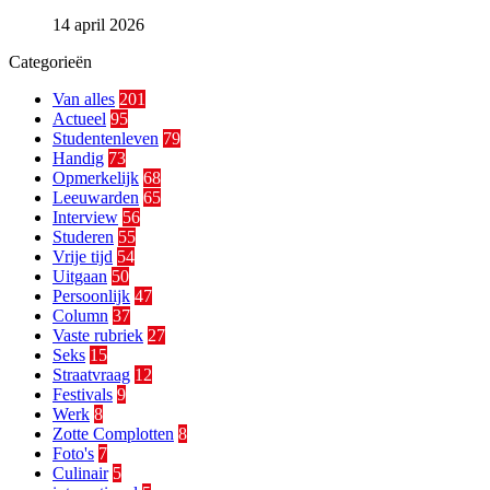
14 april 2026
Categorieën
Van alles
201
Actueel
95
Studentenleven
79
Handig
73
Opmerkelijk
68
Leeuwarden
65
Interview
56
Studeren
55
Vrije tijd
54
Uitgaan
50
Persoonlijk
47
Column
37
Vaste rubriek
27
Seks
15
Straatvraag
12
Festivals
9
Werk
8
Zotte Complotten
8
Foto's
7
Culinair
5