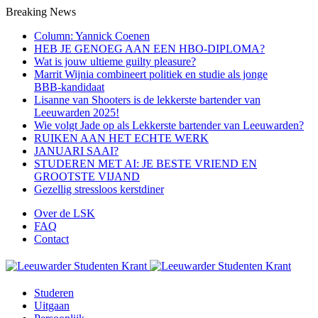
Breaking News
Column: Yannick Coenen
HEB JE GENOEG AAN EEN HBO-DIPLOMA?
Wat is jouw ultieme guilty pleasure?
Marrit Wijnia combineert politiek en studie als jonge
BBB‑kandidaat
Lisanne van Shooters is de lekkerste bartender van
Leeuwarden 2025!
Wie volgt Jade op als Lekkerste bartender van Leeuwarden?
RUIKEN AAN HET ECHTE WERK
JANUARI SAAI?
STUDEREN MET AI: JE BESTE VRIEND EN
GROOTSTE VIJAND
Gezellig stressloos kerstdiner
Over de LSK
FAQ
Contact
Menu
Studeren
Uitgaan