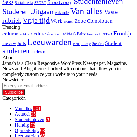
Studentenleven
Seks
Straatvraag
SPORT
Social media
Van alles
Studeren
Uitgaan
Vaste
vakantie
Vrije tijd
rubriek
Werk
Zotte Complotten
wonen
Trending
Froukje
column
editie 4
Friso
editie 6
Felix
editie 2
Festival
editie 5
Leeuwarden
Student
Joris
nicky
interview
Stenden
NHL
studenten
studeren
About
Jannah is a Clean Responsive WordPress Newspaper, Magazine,
News and Blog theme. Packed with options that allow you to
completely customize your website to your needs.
Newsletter
Enter
your
Email
Categorieën
address
Van alles
201
Actueel
95
Studentenleven
79
Handig
73
Opmerkelijk
68
Leeuwarden
65